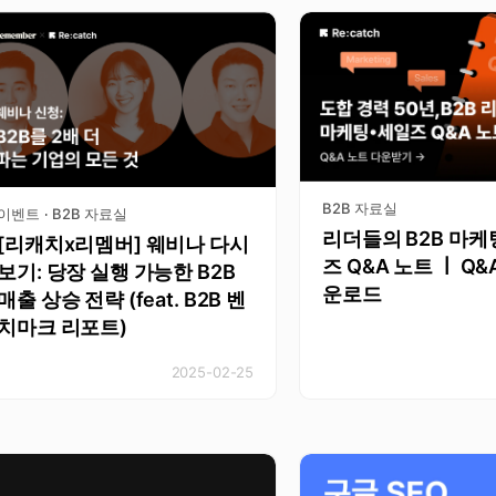
B2B 자료실
이벤트
B2B 자료실
·
리더들의 B2B 마케팅
[리캐치x리멤버] 웨비나 다시
즈 Q&A 노트 ￜ Q&
보기: 당장 실행 가능한 B2B
운로드
매출 상승 전략 (feat. B2B 벤
치마크 리포트)
2025-02-25