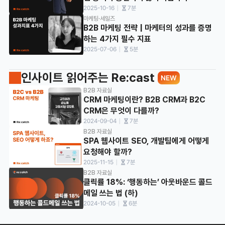
ㅣ
2025-10-16
7분
마케팅·세일즈
B2B 마케팅 전략 | 마케터의 성과를 증명
하는 4가지 필수 지표
ㅣ
2025-07-06
5분
인사이트 읽어주는 Re:cast 
NEW
B2B 자료실
CRM 마케팅이란? B2B CRM과 B2C 
CRM은 무엇이 다를까?
ㅣ
2024-09-04
7분
B2B 자료실
SPA 웹사이트 SEO, 개발팀에게 어떻게 
요청해야 할까?
ㅣ
2025-11-15
7분
B2B 자료실
클릭률 18%: ‘행동하는’ 아웃바운드 콜드
메일 쓰는 법 (하)
ㅣ
2024-10-05
6분