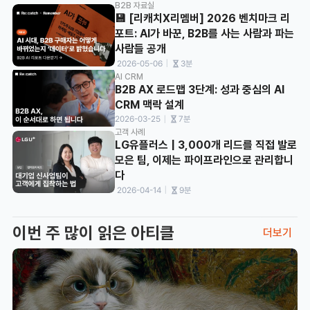
B2B 자료실
💾 [리캐치X리멤버] 2026 벤치마크 리
포트: AI가 바꾼, B2B를 사는 사람과 파는 
사람들 공개
ㅣ
 2026-05-06
3분
AI CRM
B2B AX 로드맵 3단계: 성과 중심의 AI 
CRM 맥락 설계
ㅣ
2026-03-25
7분
고객 사례
LG유플러스 | 3,000개 리드를 직접 발로 
모은 팀, 이제는 파이프라인으로 관리합니
다
ㅣ
 2026-04-14
9분
이번 주 많이 읽은 아티클
더보기