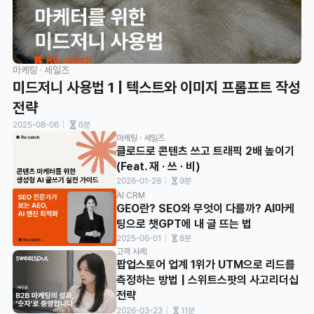
마케팅 · 세일즈
미드저니 사용법 1 | 텍스트와 이미지 프롬프트 작성 
전략
ㅣ
2025-08-06
6분
마케팅 · 세일즈
클로드로 콘텐츠 쓰고 트래픽 2배 높이기 
(Feat. 재 · 쓰 · 비)
ㅣ
2026-01-28
9분
AI CRM
GEO란? SEO와 무엇이 다를까? AI마케
팅으로 챗GPT에 내 글 뜨는 법
ㅣ
2025-06-01
8분
고객 사례
팝업스토어 업계 1위가 UTM으로 리드를 
측정하는 방법 | 스위트스팟의 사고리더십 
전략
ㅣ
2026-03-23
11분