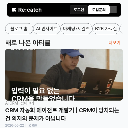
로그인
도입문의
블로그 홈
AI 인사이트
마케팅•세일즈
B2B 자료실
고
새로 나온 아티클
더보기
AI CRM · 팀이야기
CRM 자동화 에이전트 개발기 | CRM이 방치되는 
건 의지의 문제가 아닙니다
ㅣ
2026-05-22
6분