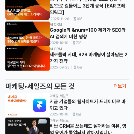
원’으로 길들이는 3단계 공식 [EAR 프레
임워크]
ㅣ
 2025-11-26
9분
AI CRM
Google의 &num=100 제거가 SEO와 
AI 검색에 미친 영향
ㅣ
2025-10-10
7분
AI CRM
제로클릭 시대, B2B 마케팅이 살아남는 2
가지 전략
ㅣ
2025-09-23
8분
마케팅•세일즈의 모든 것
더보기
마케팅·세일즈
지금 기업들의 웹사이트가 프레이머로 바
뀌고 있다
ㅣ
2025-10-10
6분
마케팅·세일즈
비싼 CRM을 쓰는데도 실패하는 이유, 영
업 용어가 통일되지 않아서입니다