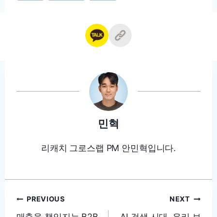
민혁
리캐치 그로스랩 PM 안민혁입니다.
글
PREVIOUS
NEXT
탐
매출을 책임지는 B2B
AI 검색 시대, 우리 브