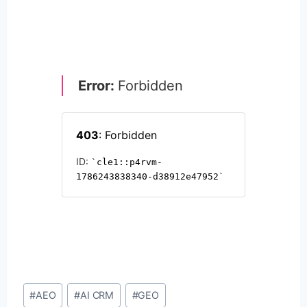
Post
#
AEO
#
AI CRM
#
GEO
Tags: