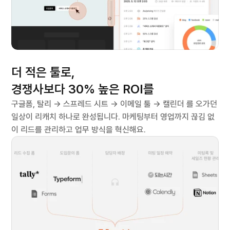
효과
더 적은 툴로,
경쟁사보다 30% 높은 ROI를
구글폼, 탈리 → 스프레드 시트 → 이메일 툴 → 캘린더 를 오가던 
일상이 리캐치 하나로 완성됩니다. 마케팅부터 영업까지 끊김 없
이 리드를 관리하고 업무 방식을 혁신해요.