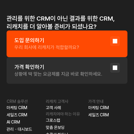
리드 마그넷(Lead Magnet)으로 60일만에 1500개 
리드 만들기
더 알아보기
관리를 위한 CRM이 아닌 결과를 위한 CRM,
리캐치를 더 알아볼 준비가 되셨나요?
도입 문의하기
우리 회사에 리캐치가 적합할까요?
가격 확인하기
상황에 딱 맞는 요금제를 지금 바로 확인하세요. 
CRM 솔루션
리캐치 고객사
가격 안내
마케팅 CRM
고객 사례
마케팅 CRM
리캐치여야 하는 이유
세일즈 CRM
세일즈 CRM
그로스랩
AI CRM
맞춤 온보딩
관리・대시보드