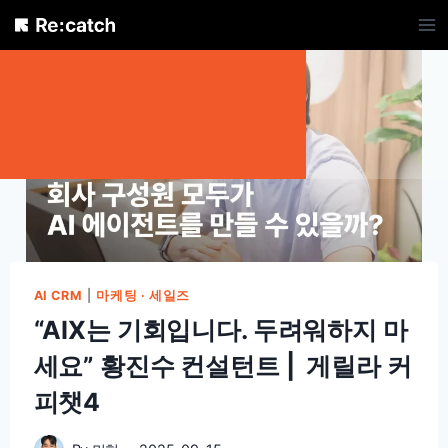
Skip
to
content
AI CRM
|
마케팅 · 세일즈
“AIX는 기회입니다. 두려워하지 마
세요” 황진수 컨설턴트 | 게릴라 커
피챗4