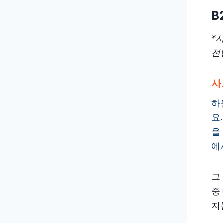
B
*
전
사
하
요
을
에
그
중
지