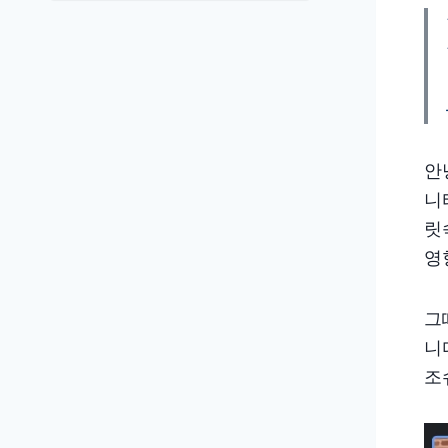
안
니티
릿
영
그
니
조