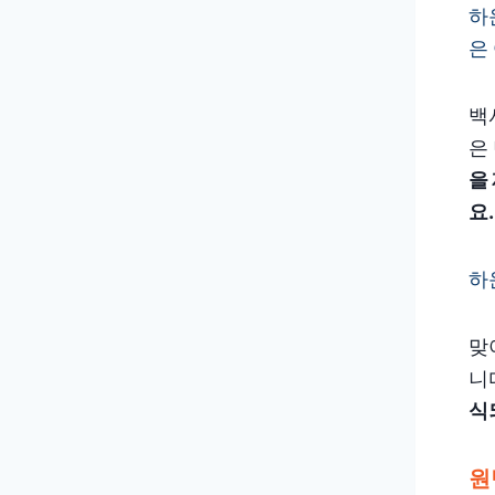
하
은
백
은
을
요.
하
맞
니
식
원