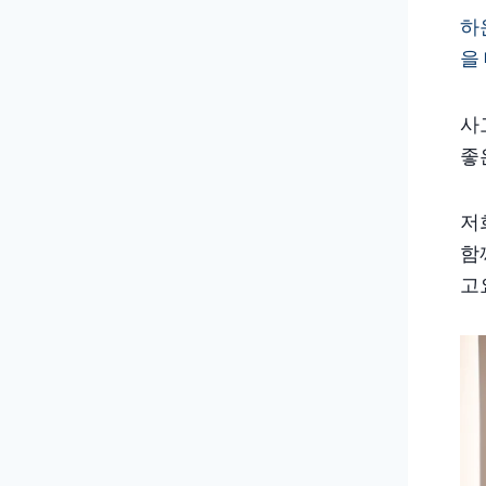
하
을
사
좋
저
함
고