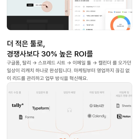
효과
더 적은 툴로,
경쟁사보다 30% 높은 ROI를
구글폼, 탈리 → 스프레드 시트 → 이메일 툴 → 캘린더 를 오가던 
일상이 리캐치 하나로 완성됩니다. 마케팅부터 영업까지 끊김 없
이 리드를 관리하고 업무 방식을 혁신해요.