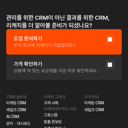
리드 마그넷(Lead Magnet)으로 60일만에 1500개 
리드 만들기
더 알아보기
관리를 위한 CRM이 아닌 결과를 위한 CRM,
리캐치를 더 알아볼 준비가 되셨나요?
도입 문의하기
우리 회사에 리캐치가 적합할까요?
가격 확인하기
상황에 딱 맞는 요금제를 지금 바로 확인하세요. 
CRM 솔루션
리캐치 고객사
가격 안내
마케팅 CRM
고객 사례
마케팅 CRM
리캐치여야 하는 이유
세일즈 CRM
세일즈 CRM
그로스랩
AI CRM
맞춤 온보딩
관리・대시보드