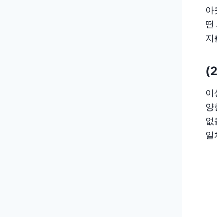
아
떤
지
(2
이
양
없
일