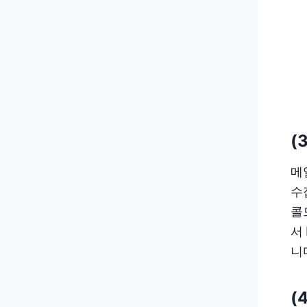
(
메
수
콜
서
니
(