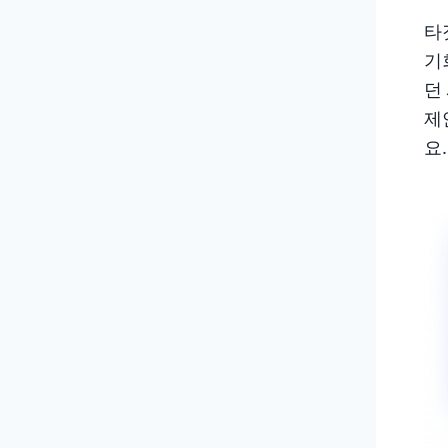
타
기
던
제
요.