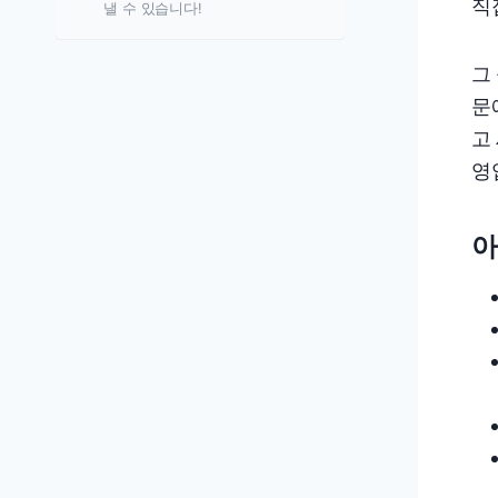
직
낼 수 있습니다!
그
문
고
영
아