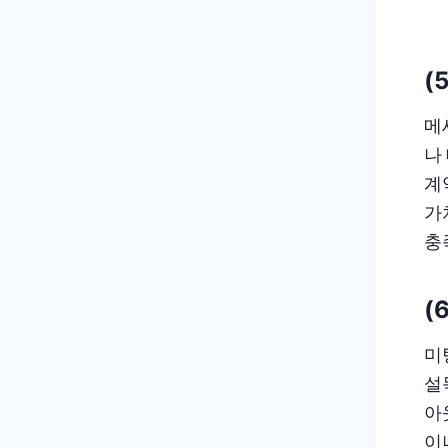
(
메
나
계
가치
충
(
미
설
아
이