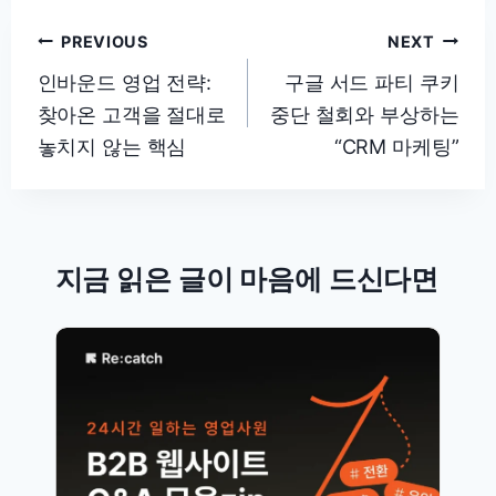
글
PREVIOUS
NEXT
탐
인바운드 영업 전략:
구글 서드 파티 쿠키
찾아온 고객을 절대로
중단 철회와 부상하는
색
놓치지 않는 핵심
“CRM 마케팅”
지금 읽은 글이 마음에 드신다면