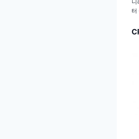
니
터
C