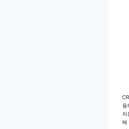
C
용
자
해