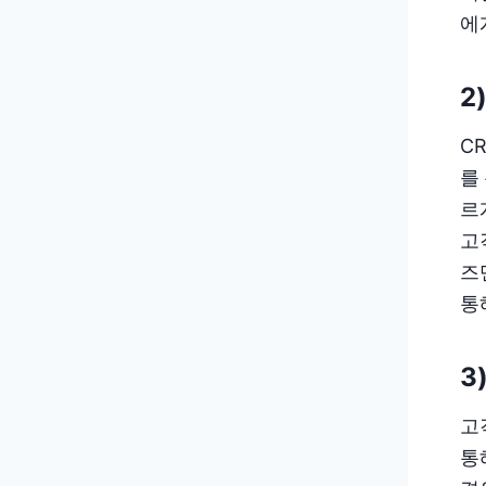
에
2
C
를
르
고
즈
통
3
고
통