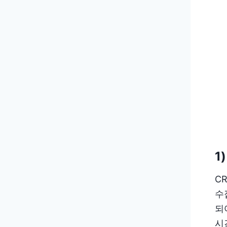
1
C
수
되
시