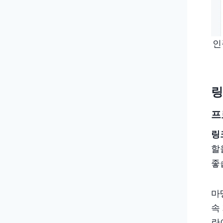
인
링
프
링
할
좋
마
속
란