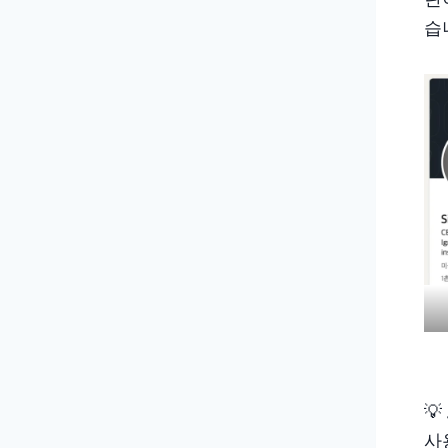
습
💡
사