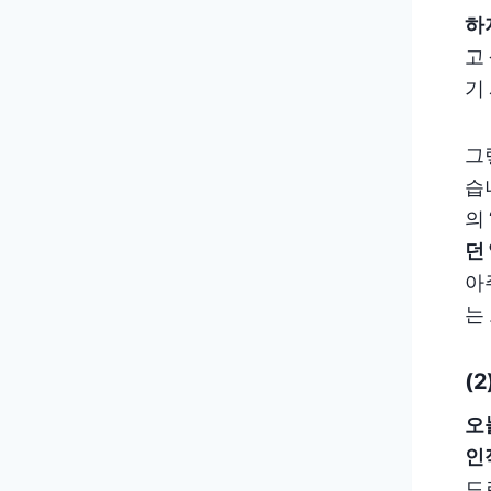
하
고
기
그
습
의
던
아
는
(
오
인
드