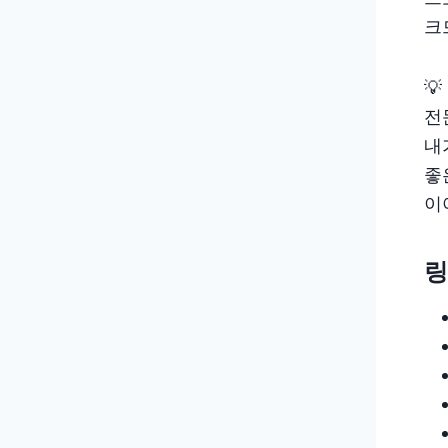
크
💡
전
내
좋
이
링