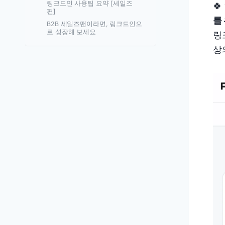
링크드인 사용팁 요약 [세일즈

편]
를
B2B 세일즈맨이라면, 링크드인으
로 성장해 보세요
링
상