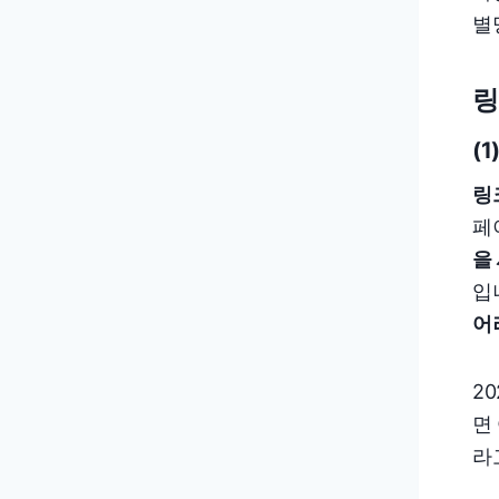
별
링
(
링
페
을
입
어
2
면
라