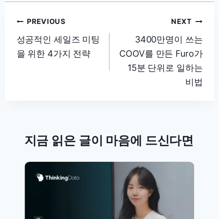
글
PREVIOUS
NEXT
탐
성공적인 세일즈 미팅
3400만명이 쓰는
을 위한 4가지 전략
COOV를 만든 Furo가
색
15분 단위로 일하는
비법
지금 읽은 글이 마음에 드신다면