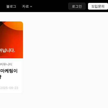
블로그
자료
로그인
도입문의
커뮤니티
B 마케팅이
략
2025-09-23