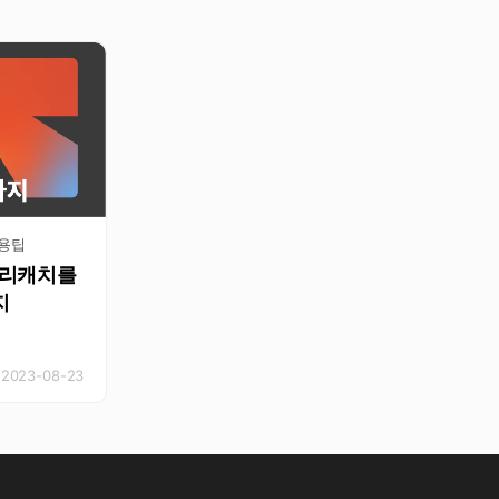
활용팁
 리캐치를
지
2023-08-23