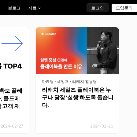
블로그
자료
로그인
도입문의
마케팅 · 세일즈
리캐치 활용팁
·
리캐치 세일즈 플레이북은 누
 확보 플레
구나 당장 ‘실행’하도록 돕습니
나, 콜드메
다.
 고객 재
2024-02-27
2024-02-26