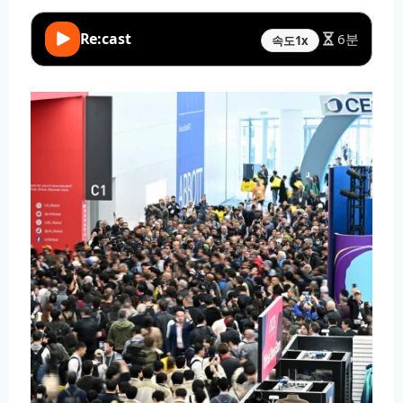
Re:cast
6분
속도
1x