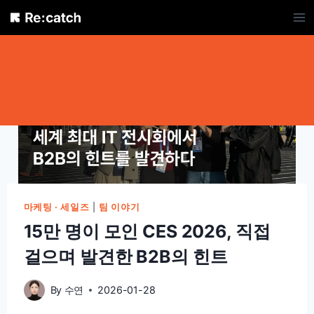
Skip
to
content
마케팅 · 세일즈
|
팀 이야기
15만 명이 모인 CES 2026, 직접
걸으며 발견한 B2B의 힌트
By
수연
2026-01-28