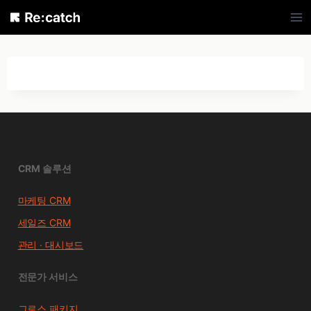
Skip
to
content
CRM 솔루션
마케팅 CRM
세일즈 CRM
관리 · 대시보드
전문가 서비스
그로스 패키지