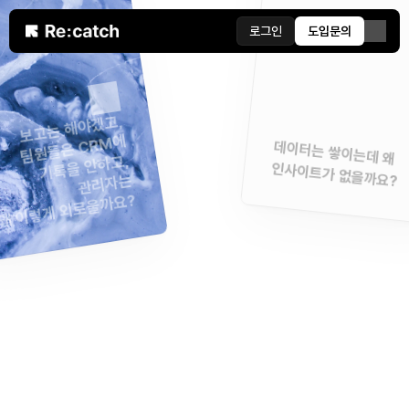
로그인
도입문의
보고는 해야겠고,
팀원들은 CRM에
데이터는 쌓이는데 왜
기록을 안하고,
인사이트가 없을까요?
관리자는
왜 이렇게 외로울까요?