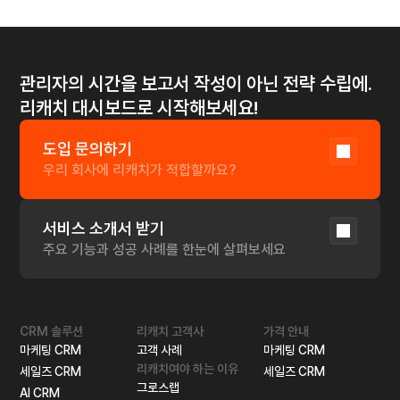
고객 유형별 대시보드
"고객 유형마다 각기 다른 전략"
영업 유형별 맞춤 지표 설정
파이프라인 특성에 맞는 관리 방식
관리자의 시간을 보고서 작성이 아닌 전략 수립에.
리캐치 대시보드로 시작해보세요!
도입 문의하기
우리 회사에 리캐치가 적합할까요?
서비스 소개서 받기
주요 기능과 성공 사례를 한눈에 살펴보세요
CRM 솔루션
리캐치 고객사
가격 안내
마케팅 CRM
고객 사례
마케팅 CRM
리캐치여야 하는 이유
세일즈 CRM
세일즈 CRM
그로스랩
AI CRM