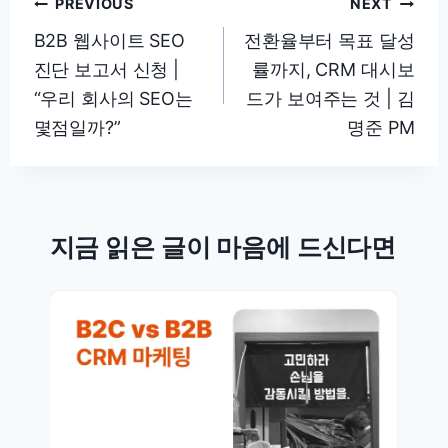
글
PREVIOUS
NEXT
탐
B2B 웹사이트 SEO
전환율부터 목표 달성
진단 보고서 신청 |
률까지, CRM 대시보
색
“우리 회사의 SEO는
드가 보여주는 것 | 김
몇점일까?”
명준 PM
지금 읽은 글이 마음에 드신다면