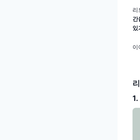
리
간
있
이
리
1.