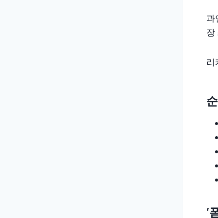
과
장
리
순
‘