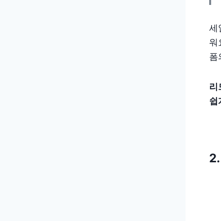
세
워
폼
리
쉽
2