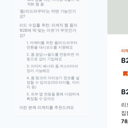
적화 웹 폼
‘폼/리드라우터’는 어떤 기능인가
요?
리드 수집툴 추천: 리캐치 웹 폼이
‘B2B에 딱 맞는 이유’가 무엇인가
요?
1. 마케터를 위한 폼/리드라우터
전환율 대시보드를 지원해요
리
2. 폼 응답<>필드를 연동하면 자
B
동으로 값이 기입돼요
3. 이미지 배너와 폼 커스터마이
징이 가능해요
4. 폼 링크의 미리보기 정보를 설
정할 수 있어요(OG 타이틀, 이미
지 등)
B
5. 외부 앱 연동을 통해 다양하게
확장할 수 있어요
리
이런 분께 리캐치를 추천드려요
집
7