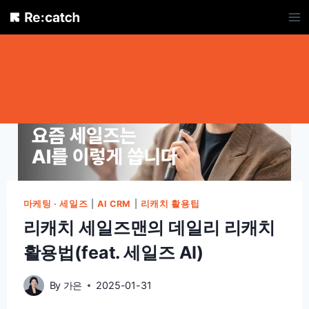
Skip
to
content
마케팅 · 세일즈
|
AI CRM
|
리캐치 활용팁
리캐치 세일즈맨의 데일리 리캐치
활용법(feat. 세일즈 AI)
By
가은
2025-01-31