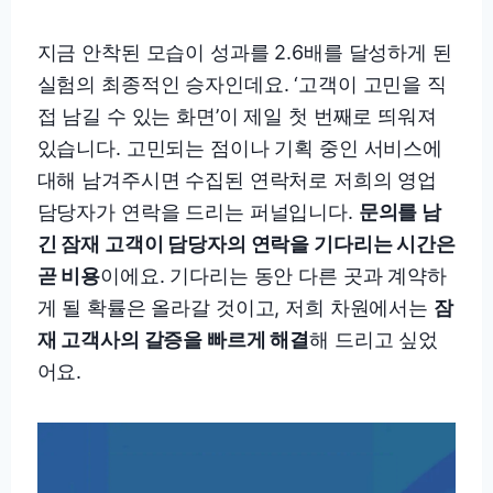
지금 안착된 모습이 성과를 2.6배를 달성하게 된
실험의 최종적인 승자인데요. ‘고객이 고민을 직
접 남길 수 있는 화면’이 제일 첫 번째로 띄워져
있습니다. 고민되는 점이나 기획 중인 서비스에
대해 남겨주시면 수집된 연락처로 저희의 영업
담당자가 연락을 드리는 퍼널입니다.
문의를 남
긴 잠재 고객이 담당자의 연락을 기다리는 시간은
곧 비용
이에요. 기다리는 동안 다른 곳과 계약하
게 될 확률은 올라갈 것이고, 저희 차원에서는
잠
재 고객사의 갈증을 빠르게 해결
해 드리고 싶었
어요.