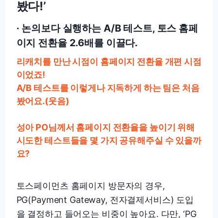
봤다!’
∙
논의보다 실행하는 A/B 테스트, 토스 홈페
이지 전환율 2.6배를 이끌다.
리캐치를 만난 시점이 홈페이지 전환율 개편 시점
이었죠!
A/B 테스트를 이렇게나 지독하게 하는 팀은 처음
봤어요.(웃음)
성아 PO님께서 홈페이지 전환율을 높이기 위해
시도한 테스트들을 몇 가지 공유해주실 수 있을까
요?
토스페이먼츠 홈페이지 방문자의 경우,
PG(Payment Gateway, 전자결제서비스) 도입
을 결정하고 들어오는 비중이 높아요. 다만, ‘PG