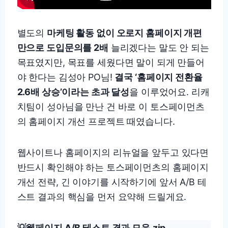
별도의
마케팅 활동 없이 오로지 홈페이지 개편
만으로 도입문의를 2배
늘리겠다는 말도 안 되는
목표였지만, 목표를 세웠다면 말이 되게 만들어
야 한다는 김성아 PO님!
결국 ‘홈페이지 전환율
2.6배 상승’이라는 초과 달성
을 이루었어요. 리캐
치팀이 성아님을 만난 건 바로 이 토스페이먼츠
의 홈페이지 개선 프로젝트 때였습니다.
웹사이트나 홈페이지의 리뉴얼을 앞두고 있다면
반드시 확인해야 하는 토스페이먼츠의 홈페이지
개선 전략, 긴 이야기를 시작하기에 앞서 A/B 테
스트 결과의 핵심을 먼저 요약해 드릴게요.
💡웹페이지 A/B 테스트 결과 모음.zip