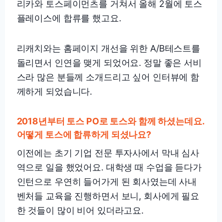
리카와 토스페이먼츠를 거쳐서 올해 2월에 토스
플레이스에 합류를 했고요.
리캐치와는 홈페이지 개선을 위한 A/B테스트를
돌리면서 인연을 맺게 되었어요. 정말 좋은 서비
스라 많은 분들께 소개드리고 싶어 인터뷰에 함
께하게 되었습니다.
2018년부터 토스 PO로 토스와 함께 하셨는데요.
어떻게 토스에 합류하게 되셨나요?
이전에는 초기 기업 전문 투자사에서 막내 심사
역으로 일을 했었어요. 대학생 때 수업을 듣다가
인턴으로 우연히 들어가게 된 회사였는데 사내
벤처들 교육을 진행하면서 보니, 회사에게 필요
한 것들이 많이 비어 있더라고요.