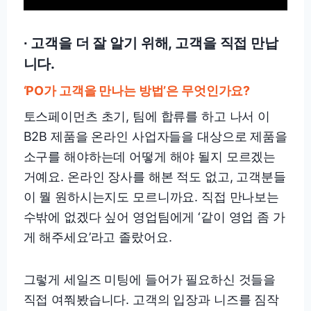
∙
고객을 더 잘 알기 위해, 고객을 직접 만납
니다.
‘PO가 고객을 만나는 방법’은 무엇인가요?
토스페이먼츠 초기, 팀에 합류를 하고 나서 이
B2B 제품을 온라인 사업자들을 대상으로 제품을
소구를 해야하는데 어떻게 해야 될지 모르겠는
거예요. 온라인 장사를 해본 적도 없고, 고객분들
이 뭘 원하시는지도 모르니까요. 직접 만나보는
수밖에 없겠다 싶어 영업팀에게 ‘같이 영업 좀 가
게 해주세요’라고 졸랐어요.
그렇게 세일즈 미팅에 들어가 필요하신 것들을
직접 여쭤봤습니다. 고객의 입장과 니즈를 짐작