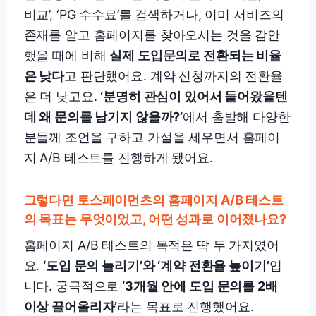
비교’, ‘PG 수수료’를 검색하거나, 이미 서비즈의
존재를 알고 홈페이지를 찾아오시는 것을 감안
했을 때에 비해
실제 도입문의로 전환되는 비율
은 낮다
고 판단했어요. 계약 신청까지의 전환율
은 더 낮고요.
‘분명히 관심이 있어서 들어왔을텐
데 왜 문의를 남기지 않을까?’
에서 출발해 다양한
분들께 조언을 구하고 가설을 세우면서 홈페이
지 A/B 테스트를 진행하게 됐어요.
그렇다면 토스페이먼츠의 홈페이지 A/B 테스트
의 목표는 무엇이었고, 어떤 성과로 이어졌나요?
홈페이지 A/B 테스트의 목적은 딱 두 가지였어
요.
‘도입 문의 늘리기’와 ‘계약 전환율 높이기’
입
니다. 궁극적으로
‘3개월 안에 도입 문의를 2배
이상 끌어올리자’
라는 목표로 진행했어요.