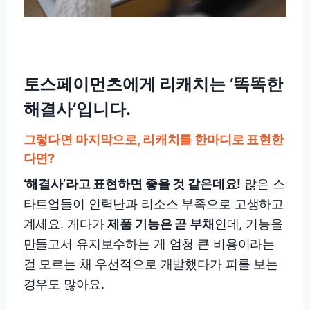
토스페이먼츠에게 리캐치는 ‘똑똑한
해결사’입니다.
그렇다면 마지막으로, 리캐치를 한마디로 표현한
다면?
‘해결사’라고 표현하면 좋을 것 같은데요!
많은 스
타트업들이 인력난과 리소스 부족으로 고생하고
계세요. 게다가
제품 기능은 곧 부채
인데, 기능을
만들고서 유지보수하는 게 엄청 큰 비용이라는
걸 모르는 채 우선적으로 개발했다가 피를 보는
경우도 많아요.