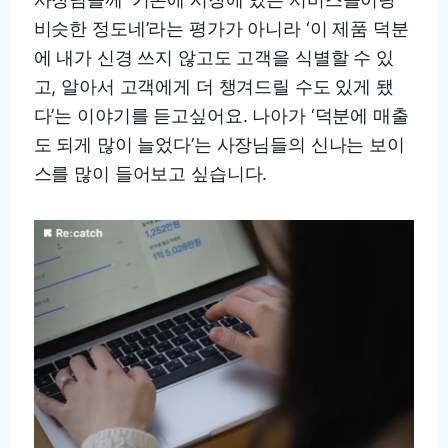
비슷한 정도네’라는 평가가 아니라 ‘이 제품 덕분
에 내가 신경 쓰지 않고도 고객을 식별할 수 있
고, 알아서 고객에게 더 챙겨드릴 수도 있게 됐
다’는 이야기를 듣고싶어요. 나아가 ‘덕분에 매출
도 되게 많이 늘었다’는 사장님들의 신나는 보이
스를 많이 들어보고 싶습니다.