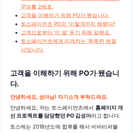
문의를 2배로.
고객을 이해하기 위해 PO가 됐습니다.
토스페이먼츠 PO의 ‘이렇게까지 해봤다!’
고객으로부터 ‘이 말’ 듣기 위해 일해요.
토스페이먼츠에게 리캐치는 ‘똑똑한 해결
사’입니다.
고객을 이해하기 위해 PO가 됐습니
다.
안녕하세요, 성아님! 자기소개 부탁드려요.
안녕하세요, 저는 토스페이먼츠에서
홈페이지 개
선 프로젝트를 담당했던 PO 김성아
라고 합니다.
토스에는 2018년도에 합류를 해서 비바리퍼블