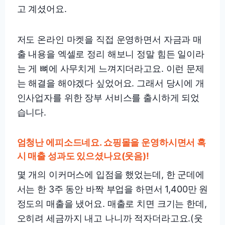
고 계셨어요.
저도 온라인 마켓을 직접 운영하면서 자금과 매
출 내용을 엑셀로 정리 해보니 정말 힘든 일이라
는 게 뼈에 사무치게 느껴지더라고요. 이런 문제
는 해결을 해야겠다 싶었어요. 그래서 당시에 개
인사업자를 위한 장부 서비스를 출시하게 되었
습니다.
엄청난 에피소드네요. 쇼핑몰을 운영하시면서 혹
시 매출 성과도 있으셨나요(웃음)!
몇 개의 이커머스에 입점을 했었는데, 한 군데에
서는 한 3주 동안 바짝 부업을 하면서 1,400만 원
정도의 매출을 냈어요. 매출로 치면 크기는 한데,
오히려 세금까지 내고 나니까 적자더라고요.(웃