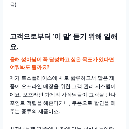
음)
고객으로부터 ‘이 말’ 듣기 위해 일해
요.
올해 성아님이 꼭 달성하고 싶은 목표가 있다면
여쭤봐도 될까요?
제가 토스플레이스에 새로 합류하고서 맡은 제
품이 오프라인 매장을 위한 고객 관리 시스템이
에요. 오프라인 가게의 사장님들이 고객을 만나
포인트 적립을 해준다거나, 쿠폰으로 할인을 해
주는 종류의 제품이죠.
사장님들께 ‘기존에 시장에 있는 서비스들이랑