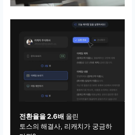
전환율을 2.6배
올린
토스의 해결사,
리캐치가 궁금하