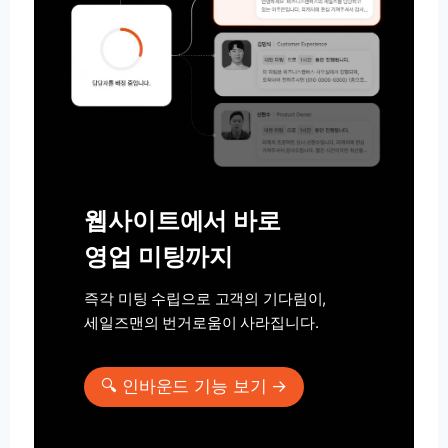
웹사이트에서 바로
영업 미팅까지
즉각 미팅 수립으로 고객의 기다림이,
세일즈맨의 번거로움이 사라집니다.
🔍 인바운드 기능 보기 →