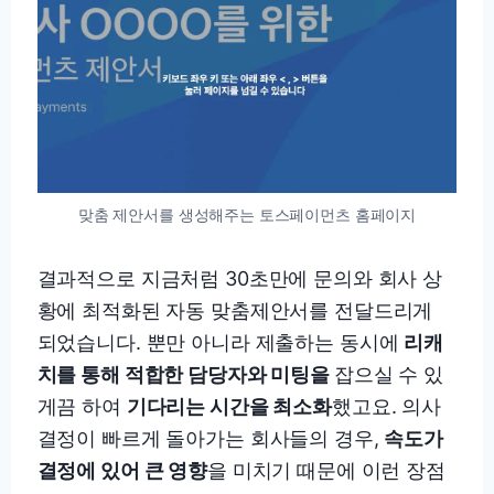
맞춤 제안서를 생성해주는 토스페이먼츠 홈페이지
결과적으로 지금처럼 30초만에 문의와 회사 상
황에 최적화된 자동 맞춤제안서를 전달드리게
되었습니다. 뿐만 아니라 제출하는 동시에
리캐
치를 통해 적합한 담당자와 미팅을
잡으실 수 있
게끔 하여
기다리는 시간을 최소화
했고요. 의사
결정이 빠르게 돌아가는 회사들의 경우,
속도가
결정에 있어 큰 영향
을 미치기 때문에 이런 장점