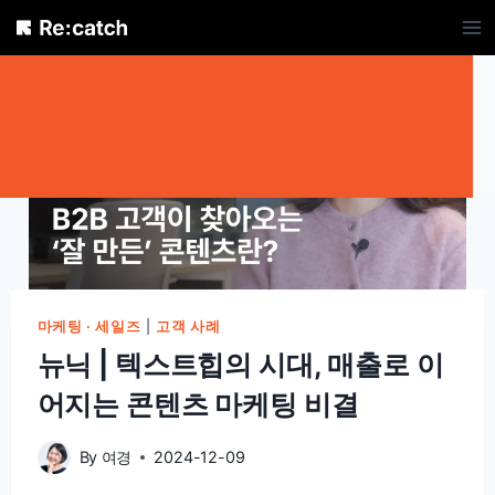
Skip
to
content
마케팅 · 세일즈
|
고객 사례
뉴닉 | 텍스트힙의 시대, 매출로 이
어지는 콘텐츠 마케팅 비결
By
여경
2024-12-09