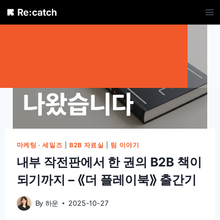
Skip
to
content
마케팅 · 세일즈
|
B2B 자료실
|
팀 이야기
내부 작전판에서 한 권의 B2B 책이
되기까지 – ⟪더 플레이북⟫ 출간기
By
하운
2025-10-27