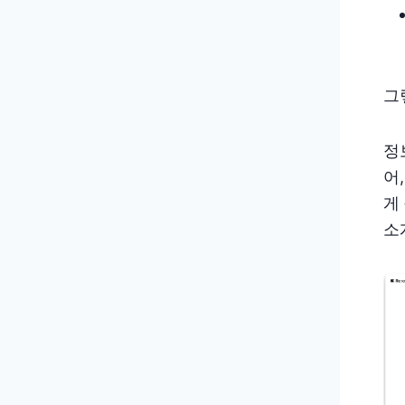
그
정
어
게
소