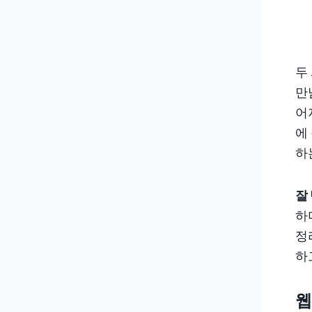
두
만
어
에
하
잘
하
정
하
웹