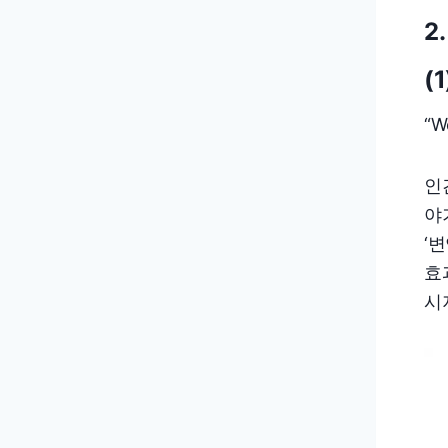
2
(
“W
인
야
‘
효
시