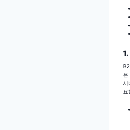
1
B
은
서
요